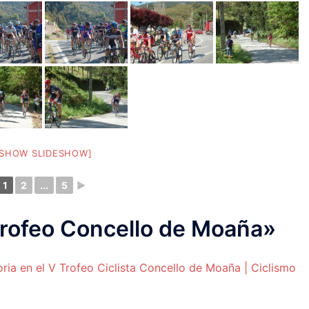
[SHOW SLIDESHOW]
1
2
...
5
►
rofeo Concello de Moaña
»
oria en el V Trofeo Ciclista Concello de Moaña | Ciclismo